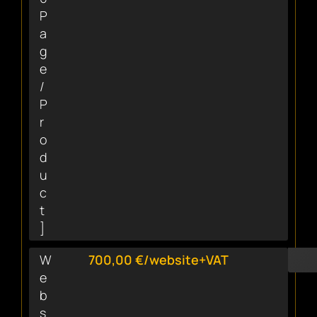
P
a
g
e
/
P
r
o
d
u
c
t
]
W
700,00 €/website+VAT
e
b
s