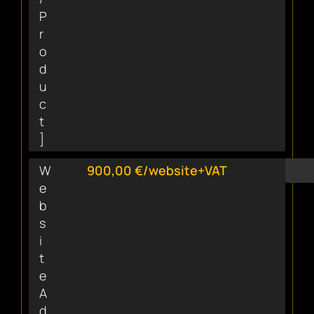
P
r
o
d
u
c
t
]
W
900,00 €/website+VAT
e
b
s
i
t
e
A
d