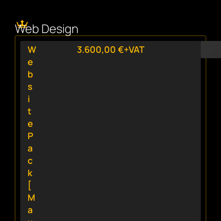
Web Design
W
3.600,00 €+VAT
e
b
s
i
t
e
P
a
c
k
[
M
a