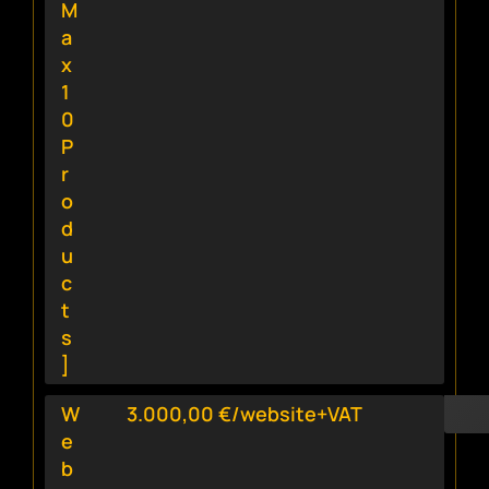
M
a
x
1
0
P
r
o
d
u
c
t
s
]
W
3.000,00 €/website+VAT
e
b