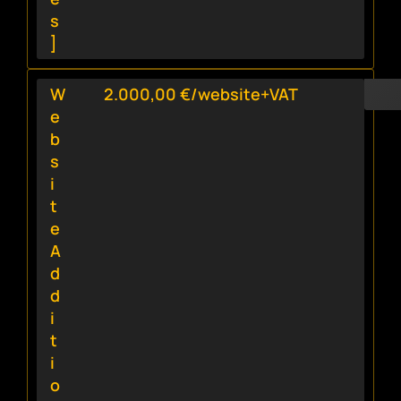
s
]
W
2.000,00 €/website+VAT
e
b
s
i
t
e
A
d
d
i
t
i
o