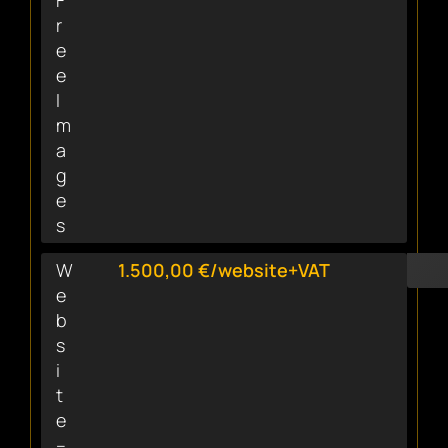
F
r
e
e
I
m
a
g
e
s
W
1.500,00 €/website+VAT
e
b
s
i
t
e
–