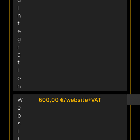
I
n
t
e
g
r
a
t
i
o
n
W
600,00 €/website+VAT
e
b
s
i
t