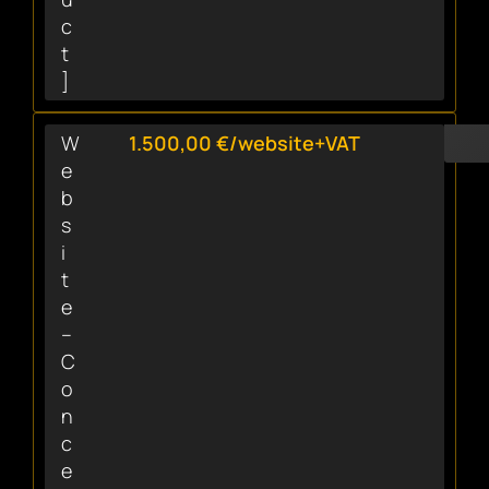
c
t
]
W
1.500,00 €/website+VAT
e
b
s
i
t
e
–
C
o
n
c
e